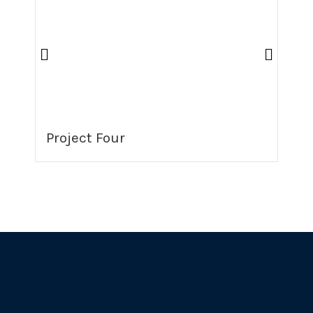
Project Four
P