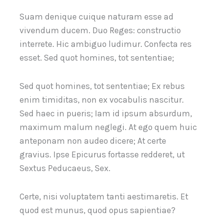
Suam denique cuique naturam esse ad
vivendum ducem. Duo Reges: constructio
interrete. Hic ambiguo ludimur. Confecta res
esset. Sed quot homines, tot sententiae;
Sed quot homines, tot sententiae; Ex rebus
enim timiditas, non ex vocabulis nascitur.
Sed haec in pueris; Iam id ipsum absurdum,
maximum malum neglegi. At ego quem huic
anteponam non audeo dicere; At certe
gravius. Ipse Epicurus fortasse redderet, ut
Sextus Peducaeus, Sex.
Certe, nisi voluptatem tanti aestimaretis. Et
quod est munus, quod opus sapientiae?